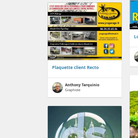
L
Plaquette client Recto
Anthony Tarquinio
Graphiste