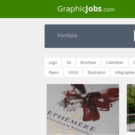
Jobs
Graphic
.com
Portfolio
Logo
3d
Brochure
Calendrier
C
Flyers
UI/UX
Illustration
Infographie