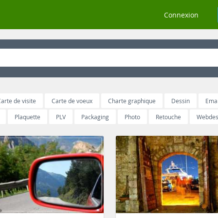
Connexion
arte de visite
Carte de voeux
Charte graphique
Dessin
Emai
Plaquette
PLV
Packaging
Photo
Retouche
Webdes