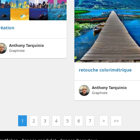
réation
Anthony Tarquinio
Graphiste
retouche colorimétrique
Anthony Tarquinio
Graphiste
1
2
3
4
5
6
7
>
>>