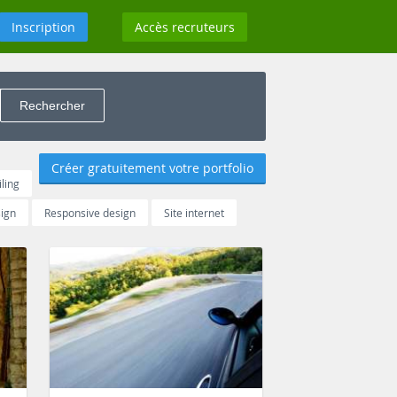
Inscription
Accès recruteurs
Créer gratuitement votre portfolio
ling
ign
Responsive design
Site internet