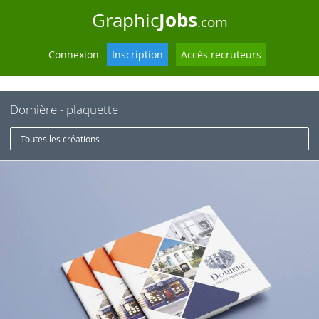
Jobs
Graphic
.com
Connexion
Inscription
Accès recruteurs
Domière - plaquette
Toutes les créations