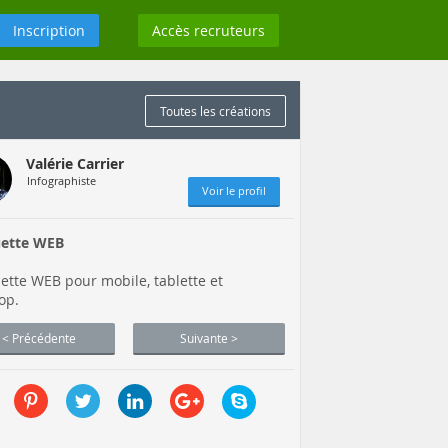
Inscription
Accès recruteurs
Toutes les créations
Valérie Carrier
Infographiste
Voir le profil
ette WEB
tte WEB pour mobile, tablette et
op.
< Précédente
Suivante >