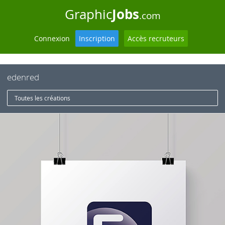
Jobs
Graphic
.com
Connexion
Inscription
Accès recruteurs
edenred
Toutes les créations