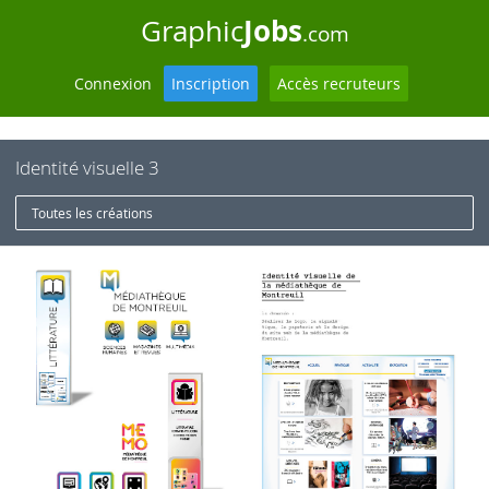
Jobs
Graphic
.com
Connexion
Inscription
Accès recruteurs
Identité visuelle 3
Toutes les créations