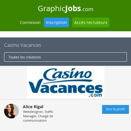
Jobs
Graphic
.com
Connexion
Inscription
Accès recruteurs
Casino Vacances
Toutes les créations
Alice Rigal
Voir le profil
Webdesigner, Traffic
Manager, Chargé de
communication