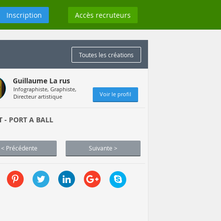
Inscription
Accès recruteurs
Toutes les créations
Guillaume La rus
Infographiste, Graphiste,
Voir le profil
Directeur artistique
T - PORT A BALL
< Précédente
Suivante >