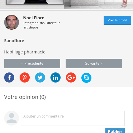
Noel Fiore
Voir le profil
Infographiste, Directeur
artistique
Sanoflore
Habillage pharmacie
< Précédente
Suivante >
Votre opinion (0)
Ajouter un commentaire
Publier