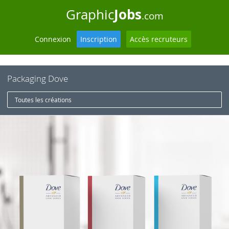
Jobs
Graphic
.com
Connexion
Inscription
Accès recruteurs
Packaging Dove
Toutes les créations