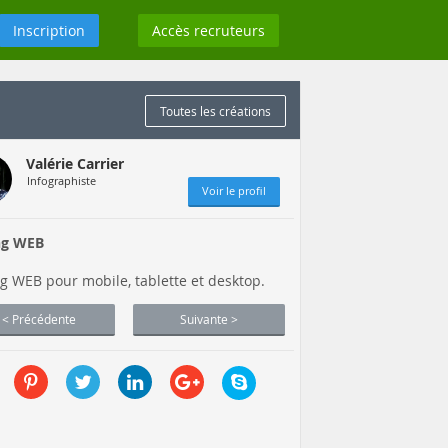
Inscription
Accès recruteurs
Toutes les créations
Valérie Carrier
Infographiste
Voir le profil
ng WEB
g WEB pour mobile, tablette et desktop.
< Précédente
Suivante >