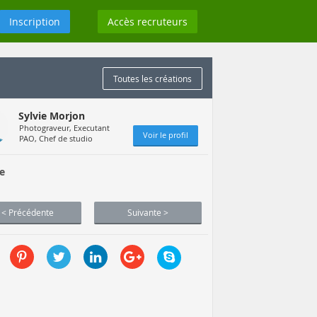
Inscription
Accès recruteurs
Toutes les créations
Sylvie Morjon
Photograveur, Executant
Voir le profil
PAO, Chef de studio
e
< Précédente
Suivante >