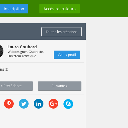
Inscription
Accès recruteurs
Toutes les créations
Laura Goubard
Webdesigner, Graphiste,
Voir le profil
Directeur artistique
is 2
< Précédente
Suivante >