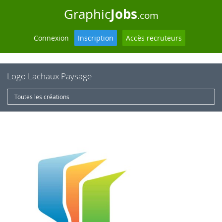
Jobs
Graphic
.com
Connexion
Inscription
Accès recruteurs
Logo Lachaux Paysage
Toutes les créations