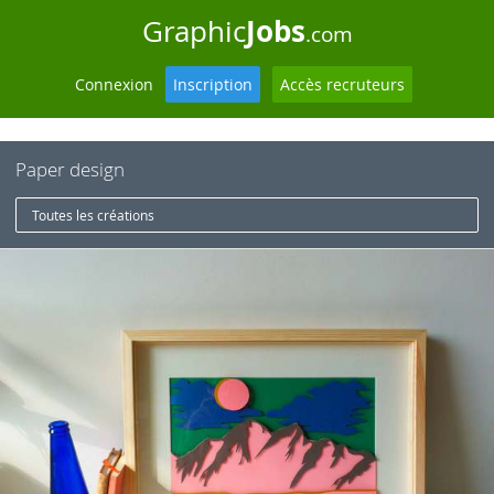
Jobs
Graphic
.com
Connexion
Inscription
Accès recruteurs
Paper design
Toutes les créations