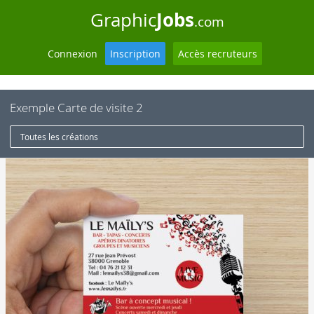
Jobs
Graphic
.com
Connexion
Inscription
Accès recruteurs
Exemple Carte de visite 2
Toutes les créations