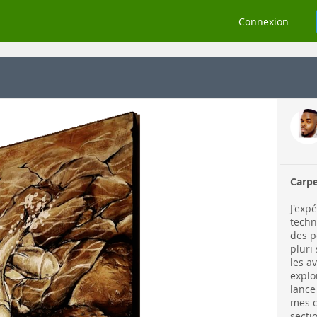
Connexion
Carp
J'exp
techn
des p
pluri
les a
explo
lance
mes c
secti