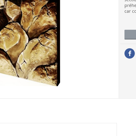
préhe
car c