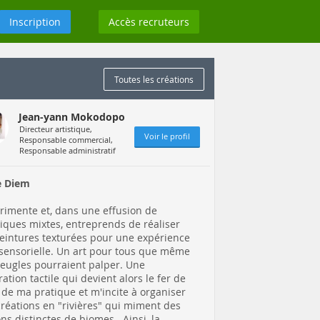
Inscription
Accès recruteurs
Toutes les créations
Jean-yann Mokodopo
Directeur artistique,
Voir le profil
Responsable commercial,
Responsable administratif
e Diem
érimente et, dans une effusion de
iques mixtes, entreprends de réaliser
eintures texturées pour une expérience
 sensorielle. Un art pour tous que même
veugles pourraient palper. Une
ration tactile qui devient alors le fer de
 de ma pratique et m'incite à organiser
réations en "rivières" qui miment des
ons distinctes de biomes . Ainsi, la