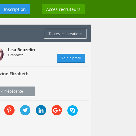
Inscription
Accès recruteurs
Toutes les créations
Lisa Beuzelin
Graphiste
Voir le profil
ine Elizabeth
< Précédente