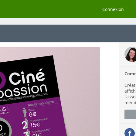
Connexion
Comm
Créat
affic
l'ass
memb