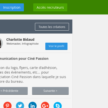
Inscription
Accès recruteurs
Toutes les créations
Charlotte Bidaud
Webmaster, Infographiste
Voir le profil
unication pour Ciné Passion
ion du logo, flyers, carte d'adhésion,
hes des évènements, etc... pour
ociation Ciné Passion dans laquelle je suis
re du bureau.
< Précédente
Suivante >