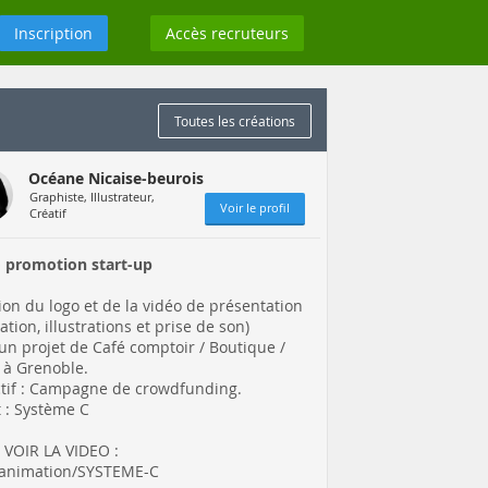
Inscription
Accès recruteurs
Toutes les créations
Océane Nicaise-beurois
Graphiste, Illustrateur,
Voir le profil
Créatif
 promotion start-up
ion du logo et de la vidéo de présentation
ation, illustrations et prise de son)
un projet de Café comptoir / Boutique /
 à Grenoble.
tif : Campagne de crowdfunding.
t : Système C
VOIR LA VIDEO :
r/animation/SYSTEME-C