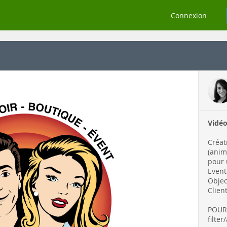
Connexion
Vidéo
Créat
(anim
pour 
Event
Objec
Clien
POUR 
filte