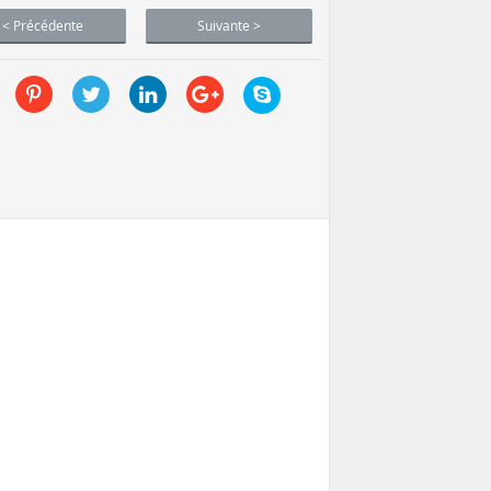
< Précédente
Suivante >