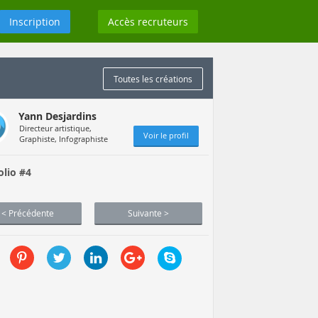
Inscription
Accès recruteurs
Toutes les créations
Yann Desjardins
Directeur artistique,
Voir le profil
Graphiste, Infographiste
olio #4
< Précédente
Suivante >