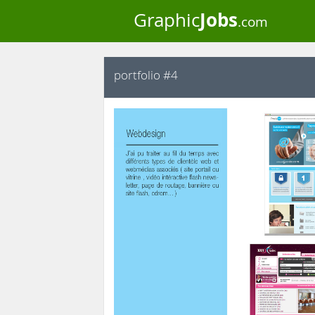
Jobs
Graphic
.com
portfolio #4