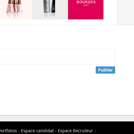
Publier
ortfolios
Espace candidat
Espace Recruteur