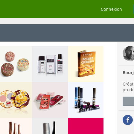
Connexion
Bourj
Créat
produ