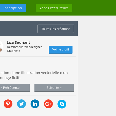
Inscription
Accès recruteurs
Toutes les créations
Liza Souriant
Dessinateur, Webdesigner,
Voir le profil
Graphiste
sation d'une illustration vectorielle d'un
nnage fictif.
< Précédente
Suivante >