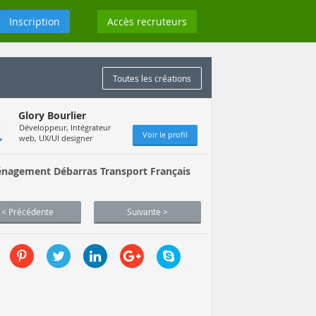
Inscription
Accès recruteurs
Toutes les créations
Glory Bourlier
Développeur, Intégrateur
Voir le profil
web, UX/UI designer
nagement Débarras Transport Français
< Précédente
Suivante >