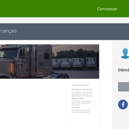
Connexion
rançais
Démé