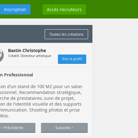
Inscription
Accès recruteurs
Toutes les créations
Bastin Christophe
Créatif, Directeur artistique
Voir le profil
n Professionnal
ion d'un stand de 100 M2 pour un salon
ssionnel. Recommandation stratégique,
rche de prestataires, suivi de projet,
ion de l'identité visuelle et des supports
mmunication. Shooting photos et prise
déos.
< Précédente
Suivante >