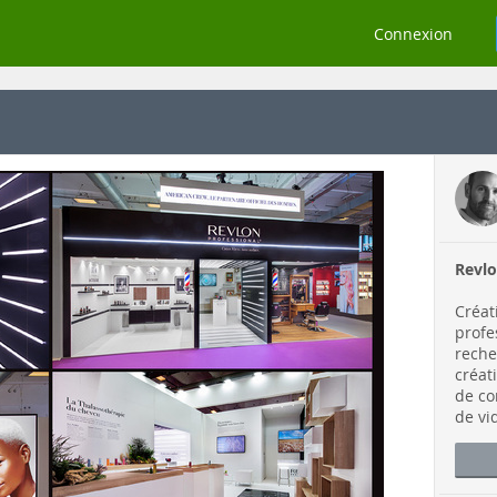
Connexion
Revlo
Créat
profe
reche
créat
de co
de vi