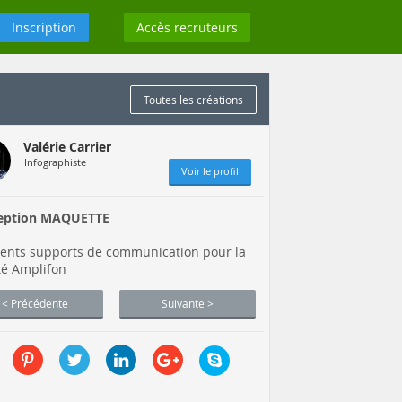
Inscription
Accès recruteurs
Toutes les créations
Valérie Carrier
Infographiste
Voir le profil
eption MAQUETTE
rents supports de communication pour la
té Amplifon
< Précédente
Suivante >