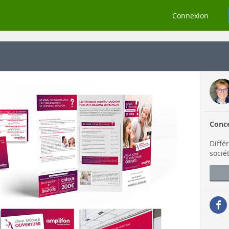
Connexion
Conc
Diffé
socié