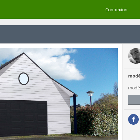
Connexion
modél
modél