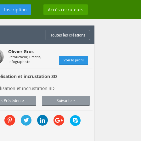
Inscription
Accès recruteurs
Toutes les créations
Olivier Gros
Retoucheur, Créatif,
Voir le profil
Infographiste
isation et incrustation 3D
isation et incrustation 3D
< Précédente
Suivante >