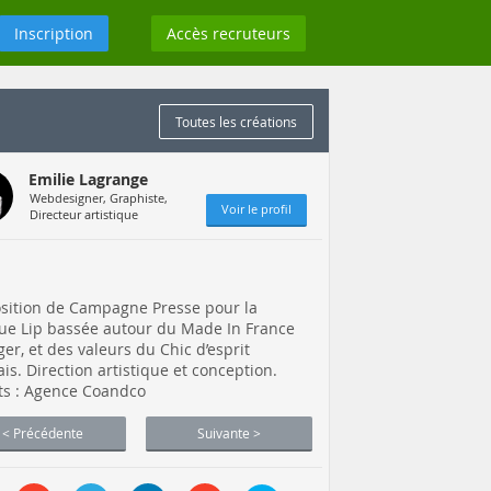
Inscription
Accès recruteurs
Toutes les créations
Emilie Lagrange
Webdesigner, Graphiste,
Voir le profil
Directeur artistique
sition de Campagne Presse pour la
e Lip bassée autour du Made In France
ger, et des valeurs du Chic d’esprit
ais. Direction artistique et conception.
ts : Agence Coandco
< Précédente
Suivante >