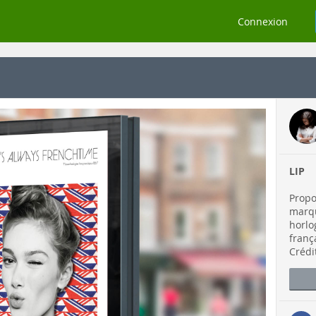
Connexion
LIP
Propo
marqu
horlo
franç
Crédi