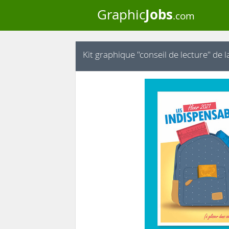
Jobs
Graphic
.com
Kit graphique "conseil de lecture" de