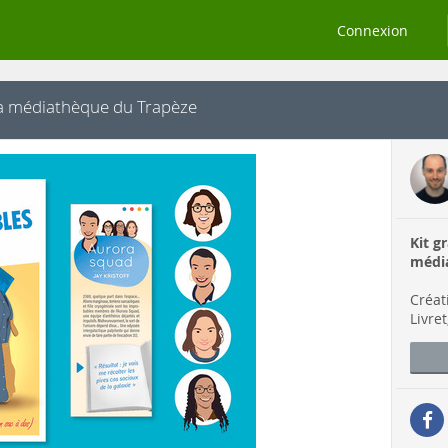
Connexion
 la médiathèque du Trapèze
Kit g
médi
Créat
Livre