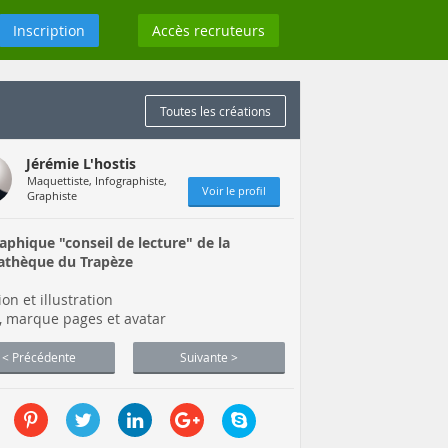
Inscription
Accès recruteurs
Toutes les créations
Jérémie L'hostis
Maquettiste, Infographiste,
Voir le profil
Graphiste
raphique "conseil de lecture" de la
athèque du Trapèze
ion et illustration
t, marque pages et avatar
< Précédente
Suivante >