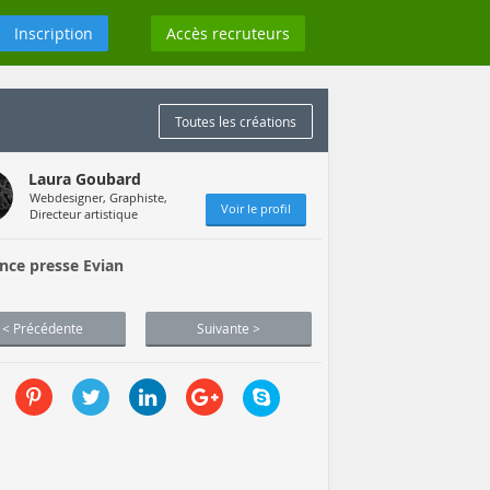
Inscription
Accès recruteurs
Toutes les créations
Laura Goubard
Webdesigner, Graphiste,
Voir le profil
Directeur artistique
nce presse Evian
< Précédente
Suivante >