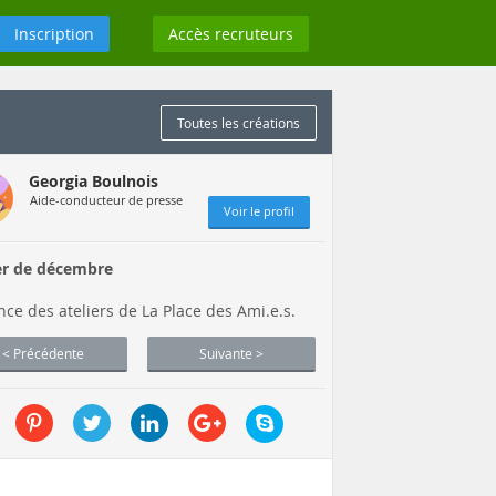
Inscription
Accès recruteurs
Toutes les créations
Georgia Boulnois
Aide-conducteur de presse
Voir le profil
er de décembre
ce des ateliers de La Place des Ami.e.s.
< Précédente
Suivante >