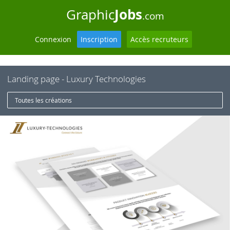
Jobs
Graphic
.com
Connexion
Inscription
Accès recruteurs
Landing page - Luxury Technologies
Toutes les créations