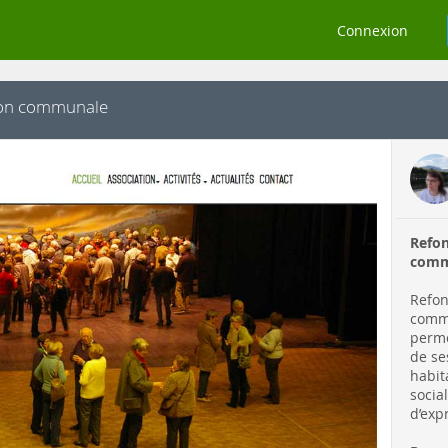
Connexion
tion communale
Refon
comm
Refon
commu
perme
de se
habit
socia
d’exp