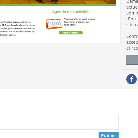
Deman
actue
admin
d’enr
site 
Contr
accep
et re
Publier