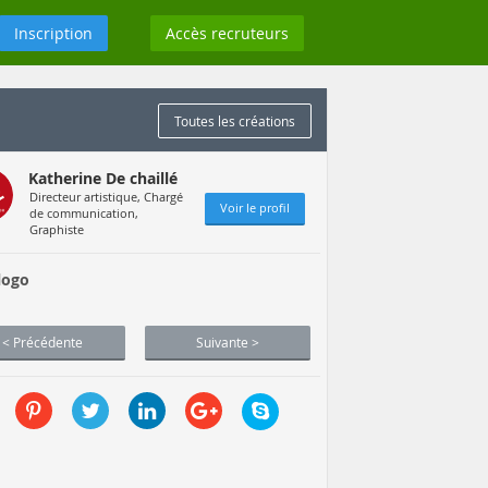
Inscription
Accès recruteurs
Toutes les créations
Katherine De chaillé
Directeur artistique, Chargé
Voir le profil
de communication,
Graphiste
logo
< Précédente
Suivante >