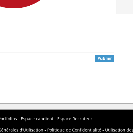
Publier
ortfolios
Espace candidat
Espace Recruteur
énérales d'Utilisation
Politique de Confidentialité
Utilisation de