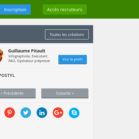
Inscription
Accès recruteurs
Toutes les créations
Guillaume Pitault
Infographiste, Executant
Voir le profil
PAO, Opérateur prépresse
POSTYL
< Précédente
Suivante >