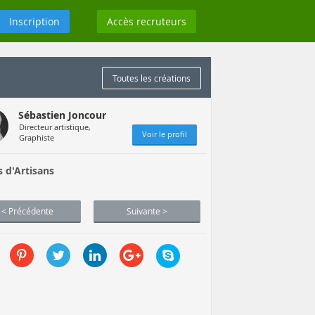
Inscription
Accès recruteurs
Toutes les créations
Sébastien Joncour
Directeur artistique,
Voir le profil
Graphiste
s d'Artisans
< Précédente
Suivante >