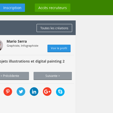
Inscription
Accès recruteurs
Toutes les créations
Mario Serra
Graphiste, Infographiste
Voir le profil
ojets illustrations et digital painting 2
< Précédente
Suivante >