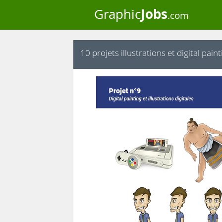
Jobs
Graphic
.com
10 projets illustrations et digital pain