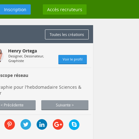
Inscription
Accès recruteurs
Toutes les créations
Henry Ortega
Designer, Dessinateur,
Voir le profil
Graphiste
scope réseau
raphie pour l'hebdomadaire Sciences &
r
< Précédente
Suivante >