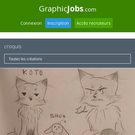
Jobs
Graphic
.com
Connexion
Inscription
Accès recruteurs
croquis
Toutes les créations