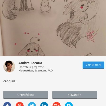
Ambre Lacoua
Voir le profil
Opérateur prépresse,
Maquettiste, Executant PAO
croquis
< Précédente
Suivante >