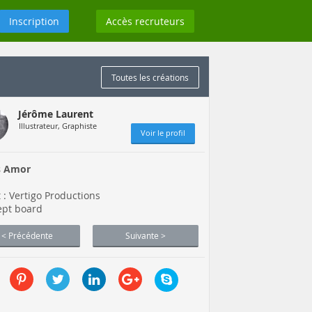
Inscription
Accès recruteurs
Toutes les créations
Jérôme Laurent
Illustrateur, Graphiste
Voir le profil
s Amor
t : Vertigo Productions
ept board
< Précédente
Suivante >