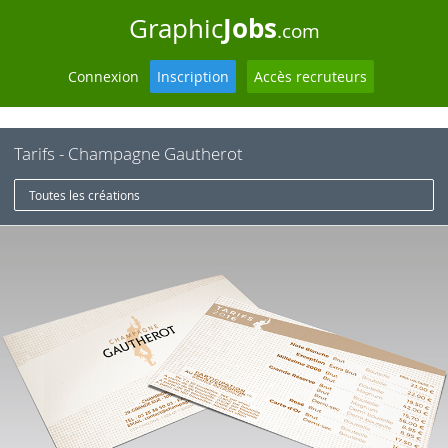
Jobs
Graphic
.com
Connexion
Inscription
Accès recruteurs
Tarifs - Champagne Gautherot
Toutes les créations