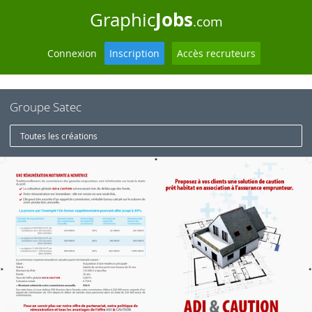
Jobs
Graphic
.com
Connexion
Inscription
Accès recruteurs
Groupe Satec
Toutes les créations