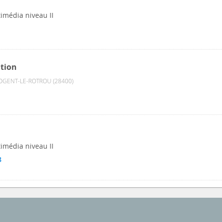
timédia niveau II
tion
GENT-LE-ROTROU (28400)
timédia niveau II
8