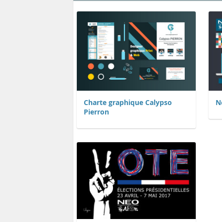
Charte graphique Calypso
N
Pierron