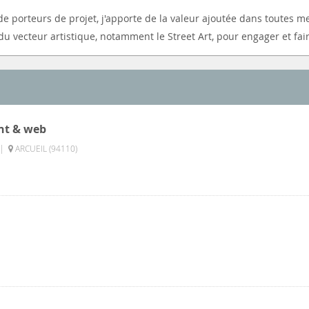
e porteurs de projet, j'apporte de la valeur ajoutée dans toutes m
t du vecteur artistique, notamment le Street Art, pour engager et fa
nt & web
|
ARCUEIL (94110)