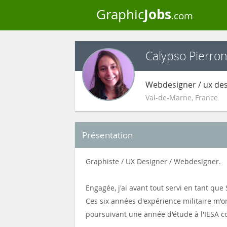
Jobs
Graphic
.com
Calypso Pierro
Webdesigner / ux de
Val-de-Marne
,
France
Présentation
Graphiste / UX Designer / Webdesigner.
Engagée, j'ai avant tout servi en tant qu
Ces six années d'expérience militaire m'on
poursuivant une année d'étude à l'IESA 