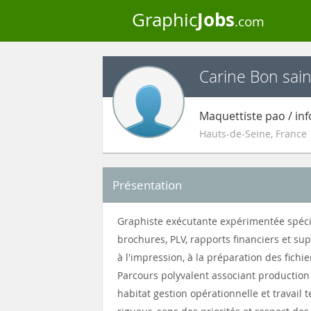
Jobs
Graphic
.com
Carine Bon sai
Maquettiste pao / in
Hauts-de-Seine
,
France
Présentation
Graphiste exécutante expérimentée spécia
brochures, PLV, rapports financiers et su
à l'impression, à la préparation des fichie
Parcours polyvalent associant production
habitat gestion opérationnelle et travail 