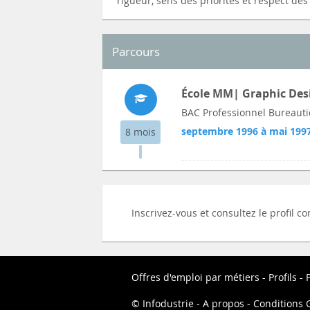
rigueur, sens des priorités et respect des
Parcours
École MM| Graphic Des
BAC Professionnel Bureauti
septembre 1996 à mai 199
8 mois
Inscrivez-vous et consultez le profil 
Offres d'emploi par métiers
Profils
P
Infodustrie
A propos
Conditions G