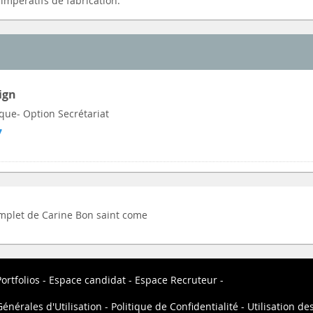
 impératifs de fabrication.
ign
que- Option Secrétariat
7
complet de Carine Bon saint come
ortfolios
Espace candidat
Espace Recruteur
énérales d'Utilisation
Politique de Confidentialité
Utilisation de