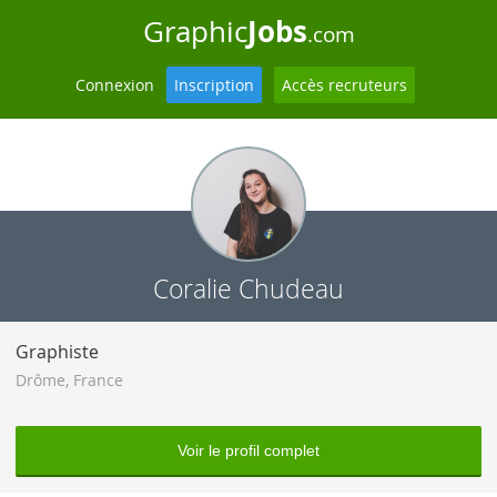
Jobs
Graphic
.com
Connexion
Inscription
Accès recruteurs
Coralie Chudeau
Graphiste
Drôme
,
France
Voir le profil complet