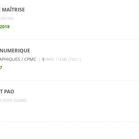
 MAÎTRISE
(95100)
 2018
 NUMERIQUE
APHIQUES / CPMC
|
PARIS 11EME (75011)
7
T PAO
-SEINE (92600)