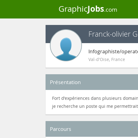
Jobs
Graphic
.com
Franck-olivier 
Infographiste/operat
Val-d'Oise
,
France
Présentation
Fort d'expériences dans plusieurs domai
je recherche un poste qui me permettrait
Parcours