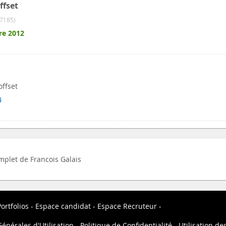
ffset
7185)
re 2012
offset
4
omplet de Francois Galais
ortfolios
Espace candidat
Espace Recruteur
énérales d'Utilisation
Politique de Confidentialité
Utilisation de