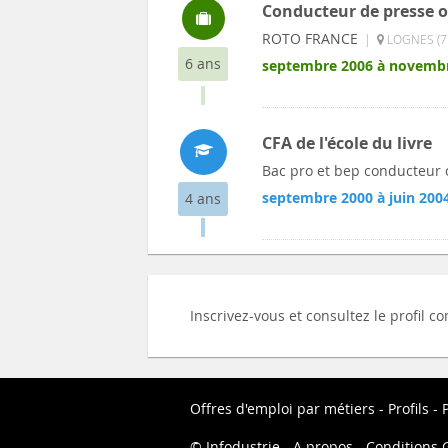
Conducteur de presse o
ROTO FRANCE
|
LOGNES (7
6 ans
septembre 2006 à novemb
CFA de l'école du livre
Bac pro et bep conducteur 
septembre 2000 à juin 200
4 ans
Inscrivez-vous et consultez le profil c
Offres d'emploi par métiers
Profils
P
Infodustrie
A propos
Conditions G