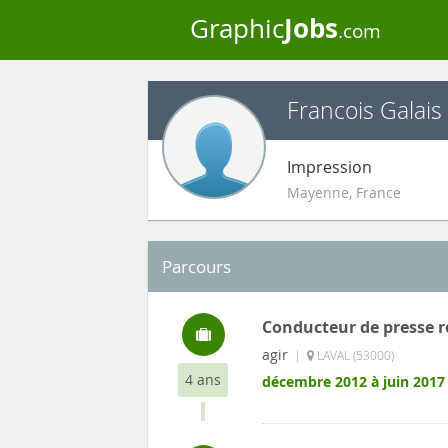
Jobs
Graphic
.com
Francois Galais
Impression
Mayenne
,
France
Parcours
Conducteur de presse ro
agir
|
LAVAL (53000)
4 ans
décembre 2012 à juin 2017