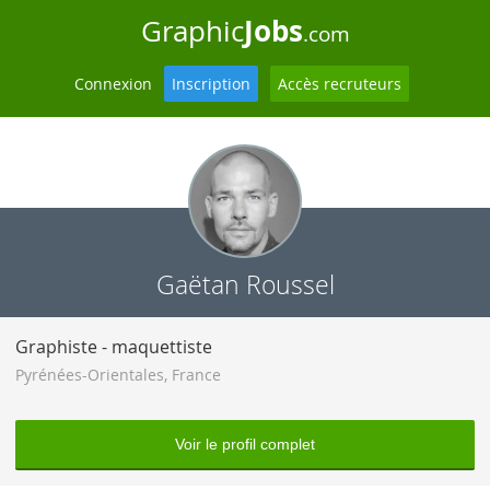
Jobs
Graphic
.com
Connexion
Inscription
Accès recruteurs
Gaëtan Roussel
Graphiste - maquettiste
Pyrénées-Orientales
,
France
Voir le profil complet