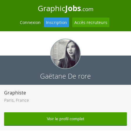
Jobs
Graphic
.com
Connexion
Inscription
Accès recruteurs
Gaëtane De rore
Graphiste
Paris
,
France
Voir le profil complet