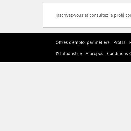
Inscrivez-vous et consultez le profil 
Offres d'emploi par métiers
Profils
P
Infodustrie
A propos
Conditions G