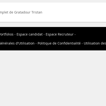
complet de Gratadour Tristan
ortfolios
Espace candidat
Espace Recruteur
énérales d'Utilisation
Politique de Confidentialité
Utilisation de