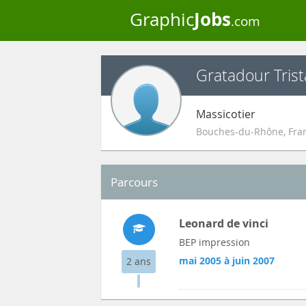
Jobs
Graphic
.com
Gratadour Tris
Massicotier
Bouches-du-Rhône
,
Fra
Parcours
Leonard de vinci
BEP impression
mai 2005 à juin 2007
2 ans