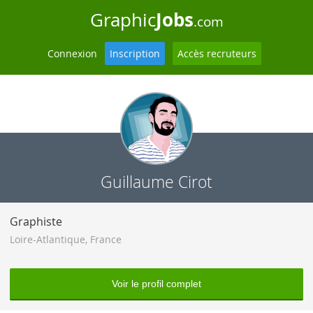
Jobs
Graphic
.com
Connexion
Inscription
Accès recruteurs
Guillaume Cirot
Graphiste
Loire-Atlantique
,
France
Voir le profil complet